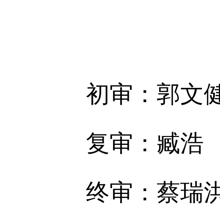
初审：郭文健
复审：臧浩
终审：蔡瑞